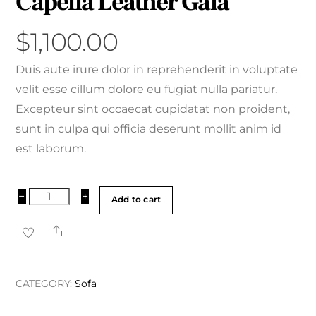
Capella Leather Gala
$
1,100.00
Duis aute irure dolor in reprehenderit in voluptate
velit esse cillum dolore eu fugiat nulla pariatur.
Excepteur sint occaecat cupidatat non proident,
sunt in culpa qui officia deserunt mollit anim id
est laborum.
Capella
−
+
Add to cart
Leather
Share
Gala
quantity
CATEGORY:
Sofa