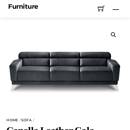
Skip
Furniture
Men
to
content
HOME
SOFA