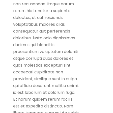
non recusandae. Itaque earum
rerum hic tenetur a sapiente
delectus, ut aut reiciendis
voluptatibus maiores alias
consequatur aut perferendis
doloribus. iusto odio dignissimos
ducimus qui blanditiis
praesentium voluptatum deleniti
atque corrupti quos dolores et
quas molestias excepturi sint
occaecati cupiditate non
provident, similique sunt in culpa
qui officia deserunt mollitia animi,
id est laborum et dolorum fuga.
Et harum quidem rerum facilis
est et expedita distinctio. Nam
libero tempore, cum soluta nobis