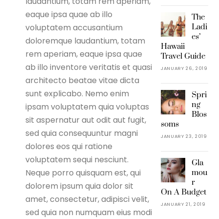
laudantium, totam rem aperiam,
eaque ipsa quae ab illo
The
voluptatem accusantium
Ladi
es’
doloremque laudantium, totam
Hawaii
rem aperiam, eaque ipsa quae
Travel Guide
ab illo inventore veritatis et quasi
JANUARY 26, 2019
architecto beatae vitae dicta
sunt explicabo. Nemo enim
Spri
ng
ipsam voluptatem quia voluptas
Blos
sit aspernatur aut odit aut fugit,
soms
sed quia consequuntur magni
JANUARY 23, 2019
dolores eos qui ratione
voluptatem sequi nesciunt.
Gla
Neque porro quisquam est, qui
mou
r
dolorem ipsum quia dolor sit
On A Budget
amet, consectetur, adipisci velit,
JANUARY 21, 2019
sed quia non numquam eius modi