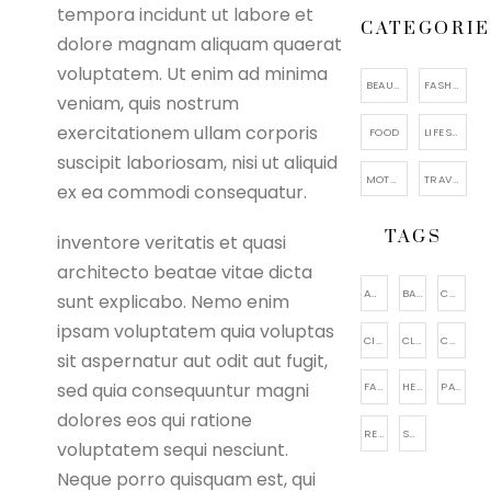
tempora incidunt ut labore et
CATEGORIE
dolore magnam aliquam quaerat
voluptatem. Ut enim ad minima
BEAUTY
FASHION
veniam, quis nostrum
exercitationem ullam corporis
FOOD
LIFESTYLE
suscipit laboriosam, nisi ut aliquid
MOTHERHOOD
TRAVEL
ex ea commodi consequatur.
TAGS
inventore veritatis et quasi
architecto beatae vitae dicta
ACCESSORIES
BAGS
CAKE
sunt explicabo. Nemo enim
ipsam voluptatem quia voluptas
CITY VIEWING
CLOTHING
COSMETIC
sit aspernatur aut odit aut fugit,
sed quia consequuntur magni
FACIAL CARE
HEALTHY
PARENTING
dolores eos qui ratione
RELAXATION
SHOES
voluptatem sequi nesciunt.
Neque porro quisquam est, qui