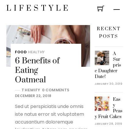
Skip
LIFESTYLE
Men
to
content
RECENT
POSTS
FOOD
HEALTHY
A
6 Benefits of
Sur
pris
Eating
e Daughter
Date!
Oatmeal
JANUARY 30, 2019
THEMIFY
0 COMMENTS
DECEMBER 22, 2018
Eas
y
Sed ut perspiciatis unde omnis
Peas
iste natus error sit voluptatem
y Fruit Cakes
accusantium doloremque
JANUARY 28, 2019