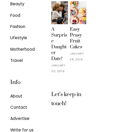
Beauty
Food
Fashion
A
Easy
Surpris
Peasy
Lifestyle
e
Fruit
Daught
Cakes
Motherhood
er
JANUARY
Date!
28, 2019
Travel
JANUARY
30, 2019
Info
Let’s keep in
About
touch!
Contact
Advertise
Write for us