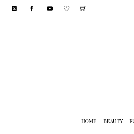
Skip
to
content
HOME
BEAUTY
F