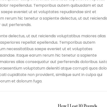
dolor repellendus. Temporibus autem quibusdam et aut
us saepe eveniet ut et voluptates repudiandae sint et
 rerum hic tenetur a sapiente delectus, ut aut reiciendi
 aut perferendis.
te delectus, ut aut reiciendis voluptatibus maiores alias
 asperiores repellat epellendus. Temporibus autem
erum necessitatibus saepe eveniet ut et voluptates
usandae. Itaque earum rerum hic tenetur a sapiente
s maiores alias consequatur aut perferendis doloribus. iust
s praesentium voluptatum deleniti atque corrupti quos dol
ti cupiditate non provident, similique sunt in culpa qui
laborum et dolorum fuga.
How I Lost 10 Pounds