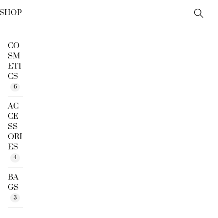
SHOP
Sear
CO
SM
ETI
CS
6
AC
CE
SS
ORI
ES
4
BA
GS
3