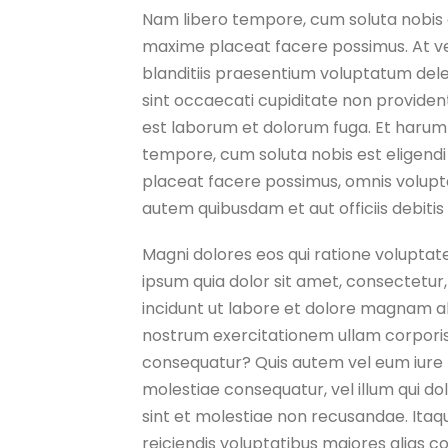
Nam libero tempore, cum soluta nobis e
maxime placeat facere possimus. At ve
blanditiis praesentium voluptatum dele
sint occaecati cupiditate non provident, 
est laborum et dolorum fuga. Et harum q
tempore, cum soluta nobis est eligend
placeat facere possimus, omnis volupt
autem quibusdam et aut officiis debitis
Magni dolores eos qui ratione voluptat
ipsum quia dolor sit amet, consectetur
incidunt ut labore et dolore magnam a
nostrum exercitationem ullam corporis 
consequatur? Quis autem vel eum iure r
molestiae consequatur, vel illum qui d
sint et molestiae non recusandae. Itaq
reiciendis voluptatibus maiores alias c