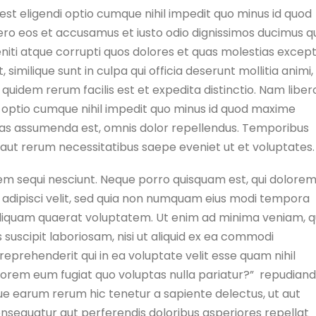
st eligendi optio cumque nihil impedit quo minus id quod
ro eos et accusamus et iusto odio dignissimos ducimus qu
niti atque corrupti quos dolores et quas molestias except
similique sunt in culpa qui officia deserunt mollitia animi, 
uidem rerum facilis est et expedita distinctio. Nam liber
i optio cumque nihil impedit quo minus id quod maxime
as assumenda est, omnis dolor repellendus. Temporibus
 aut rerum necessitatibus saepe eveniet ut et voluptates.
em sequi nesciunt. Neque porro quisquam est, qui dolore
, adipisci velit, sed quia non numquam eius modi tempora
liquam quaerat voluptatem. Ut enim ad minima veniam, q
suscipit laboriosam, nisi ut aliquid ex ea commodi
eprehenderit qui in ea voluptate velit esse quam nihil
olorem eum fugiat quo voluptas nulla pariatur?” repudian
ue earum rerum hic tenetur a sapiente delectus, ut aut
onsequatur aut perferendis doloribus asperiores repellat