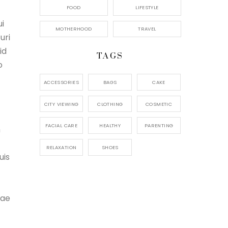
FOOD
LIFESTYLE
i
MOTHERHOOD
TRAVEL
uri
id
TAGS
o
ACCESSORIES
BAGS
CAKE
CITY VIEWING
CLOTHING
COSMETIC
FACIAL CARE
HEALTHY
PARENTING
m
RELAXATION
SHOES
uis
dae