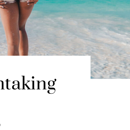
htaking
9