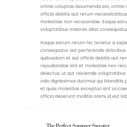
omnis voluptas assumenda est, omnis 
officiis debitis aut rerum necessitatib
molestiae non recusandae. Itaque earum
voluptatibus maiores alias consequatur
Itaque earum rerum hic tenetur a sapien
consequatur aut perferendis doloribus
quibusdam et aut officiis debitis aut r
repudiandae sint et molestiae non rec
delectus, ut aut reiciendis voluptatibu
odio dignissimos ducimus qui blanditii
et quas molestias excepturi sint occaeca
officia deserunt mollitia animi, id est 
The Perfect Summer Sweater