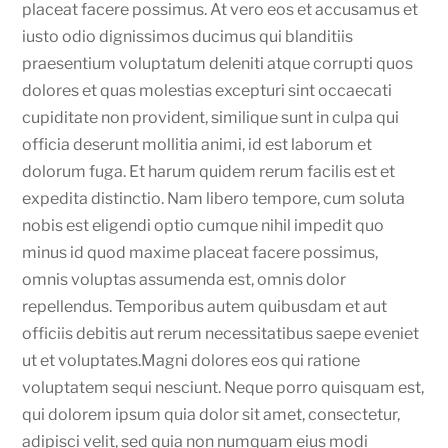
placeat facere possimus. At vero eos et accusamus et
iusto odio dignissimos ducimus qui blanditiis
praesentium voluptatum deleniti atque corrupti quos
dolores et quas molestias excepturi sint occaecati
cupiditate non provident, similique sunt in culpa qui
officia deserunt mollitia animi, id est laborum et
dolorum fuga. Et harum quidem rerum facilis est et
expedita distinctio. Nam libero tempore, cum soluta
nobis est eligendi optio cumque nihil impedit quo
minus id quod maxime placeat facere possimus,
omnis voluptas assumenda est, omnis dolor
repellendus. Temporibus autem quibusdam et aut
officiis debitis aut rerum necessitatibus saepe eveniet
ut et voluptates.
Magni dolores eos qui ratione
voluptatem sequi nesciunt. Neque porro quisquam est,
qui dolorem ipsum quia dolor sit amet, consectetur,
adipisci velit, sed quia non numquam eius modi