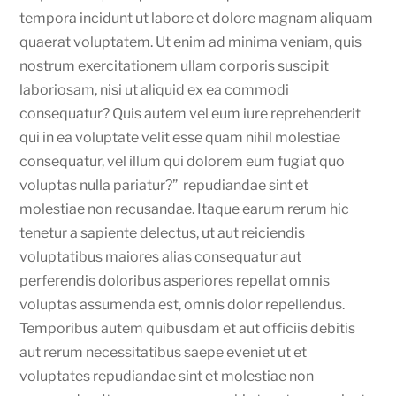
tempora incidunt ut labore et dolore magnam aliquam
quaerat voluptatem. Ut enim ad minima veniam, quis
nostrum exercitationem ullam corporis suscipit
laboriosam, nisi ut aliquid ex ea commodi
consequatur? Quis autem vel eum iure reprehenderit
qui in ea voluptate velit esse quam nihil molestiae
consequatur, vel illum qui dolorem eum fugiat quo
voluptas nulla pariatur?” repudiandae sint et
molestiae non recusandae. Itaque earum rerum hic
tenetur a sapiente delectus, ut aut reiciendis
voluptatibus maiores alias consequatur aut
perferendis doloribus asperiores repellat omnis
voluptas assumenda est, omnis dolor repellendus.
Temporibus autem quibusdam et aut officiis debitis
aut rerum necessitatibus saepe eveniet ut et
voluptates repudiandae sint et molestiae non