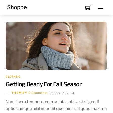
Skip
Shoppe
Men
to
content
CLOTHING
Getting Ready For Fall Season
THEMIFY
0 Comments
October 25, 2024
Nam libero tempore, cum soluta nobis est eligendi
optio cumque nihil impedit quo minus id quod maxime