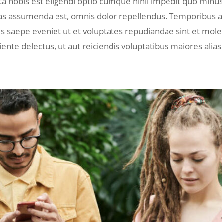
a nobis est eligendi optio cumque nihil impedit quo minu
as assumenda est, omnis dolor repellendus. Temporibus a
us saepe eveniet ut et voluptates repudiandae sint et mol
ente delectus, ut aut reiciendis voluptatibus maiores alia