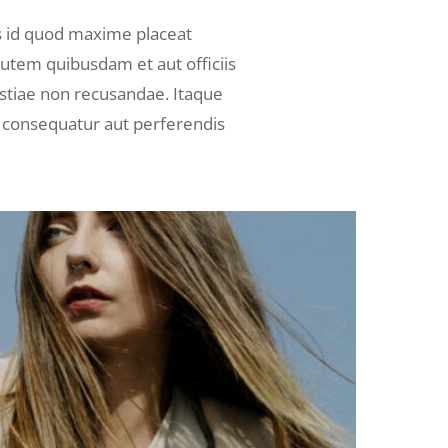
s id quod maxime placeat
utem quibusdam et aut officiis
estiae non recusandae. Itaque
s consequatur aut perferendis