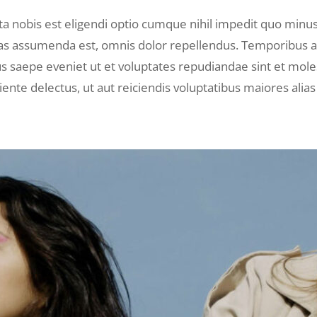
a nobis est eligendi optio cumque nihil impedit quo minu
as assumenda est, omnis dolor repellendus. Temporibus a
us saepe eveniet ut et voluptates repudiandae sint et mol
ente delectus, ut aut reiciendis voluptatibus maiores alia