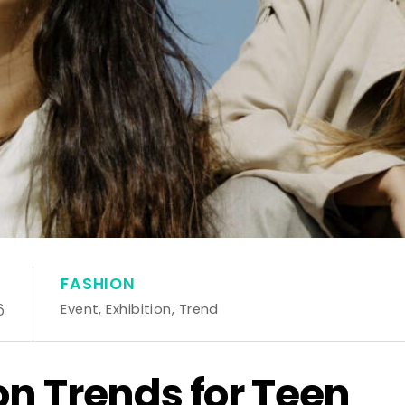
FASHION
6
Event
,
Exhibition
,
Trend
on Trends for Teen