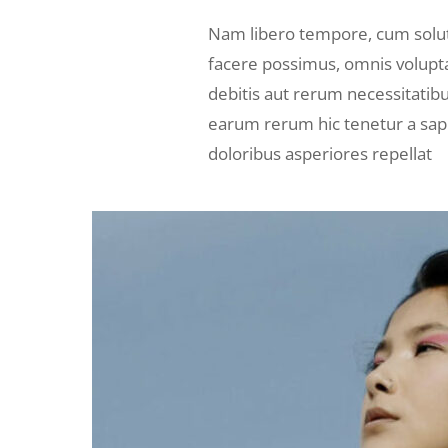
Nam libero tempore, cum solut
facere possimus, omnis volupt
debitis aut rerum necessitatib
earum rerum hic tenetur a sapi
doloribus asperiores repellat