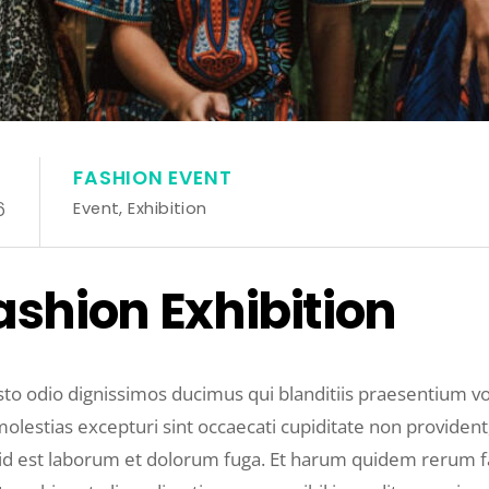
FASHION EVENT
6
Event
,
Exhibition
shion Exhibition
sto odio dignissimos ducimus qui blanditiis praesentium v
olestias excepturi sint occaecati cupiditate non provident,
, id est laborum et dolorum fuga. Et harum quidem rerum faci