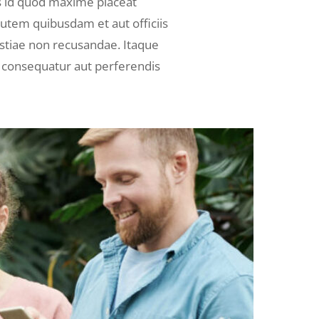
s id quod maxime placeat
utem quibusdam et aut officiis
estiae non recusandae. Itaque
s consequatur aut perferendis