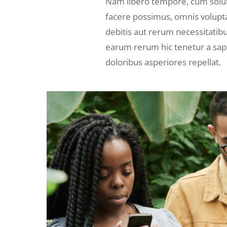
Nam libero tempore, cum solut
facere possimus, omnis volupt
debitis aut rerum necessitatib
earum rerum hic tenetur a sapi
doloribus asperiores repellat.