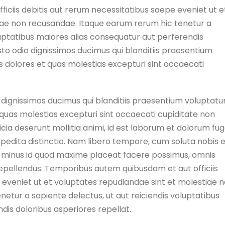
ciis debitis aut rerum necessitatibus saepe eveniet ut e
iae non recusandae. Itaque earum rerum hic tenetur a
luptatibus maiores alias consequatur aut perferendis
to odio dignissimos ducimus qui blanditiis praesentium
s dolores et quas molestias excepturi sint occaecati
 dignissimos ducimus qui blanditiis praesentium voluptat
 quas molestias excepturi sint occaecati cupiditate non
ficia deserunt mollitia animi, id est laborum et dolorum fug
xpedita distinctio. Nam libero tempore, cum soluta nobis 
uo minus id quod maxime placeat facere possimus, omnis
epellendus. Temporibus autem quibusdam et aut officiis
 eveniet ut et voluptates repudiandae sint et molestiae 
etur a sapiente delectus, ut aut reiciendis voluptatibus
dis doloribus asperiores repellat.