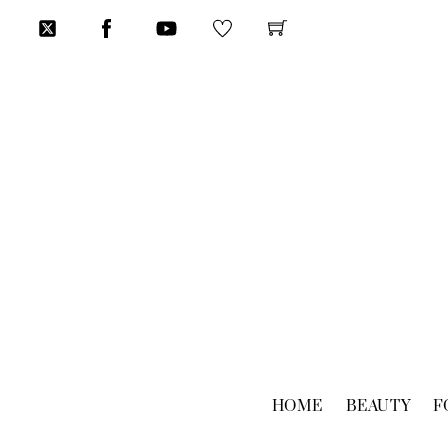
Skip
to
content
HOME
BEAUTY
F