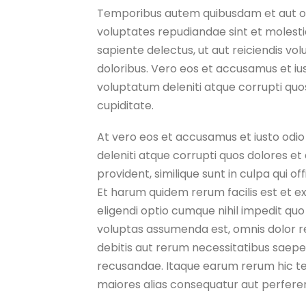
Temporibus autem quibusdam et aut offi
voluptates repudiandae sint et molest
sapiente delectus, ut aut reiciendis vo
doloribus. Vero eos et accusamus et ius
voluptatum deleniti atque corrupti quo
cupiditate.
At vero eos et accusamus et iusto odio
deleniti atque corrupti quos dolores et
provident, similique sunt in culpa qui of
Et harum quidem rerum facilis est et e
eligendi optio cumque nihil impedit q
voluptas assumenda est, omnis dolor r
debitis aut rerum necessitatibus saepe
recusandae. Itaque earum rerum hic ten
maiores alias consequatur aut perferen