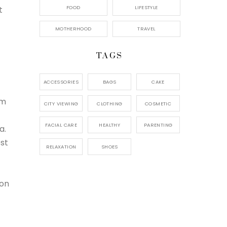
FOOD
LIFESTYLE
t
MOTHERHOOD
TRAVEL
TAGS
ACCESSORIES
BAGS
CAKE
um
CITY VIEWING
CLOTHING
COSMETIC
FACIAL CARE
HEALTHY
PARENTING
a.
est
RELAXATION
SHOES
non