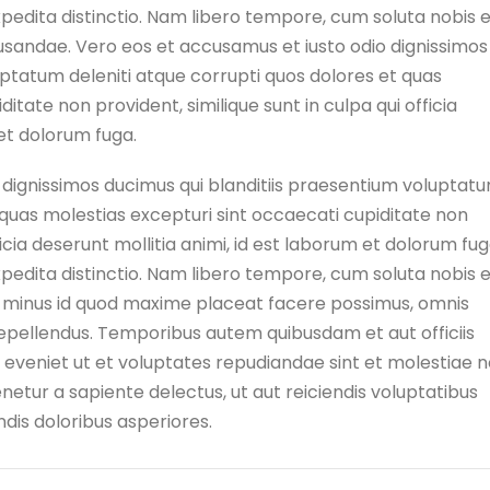
xpedita distinctio. Nam libero tempore, cum soluta nobis 
cusandae. Vero eos et accusamus et iusto odio dignissimos
uptatum deleniti atque corrupti quos dolores et quas
itate non provident, similique sunt in culpa qui officia
 et dolorum fuga.
 dignissimos ducimus qui blanditiis praesentium voluptat
 quas molestias excepturi sint occaecati cupiditate non
ficia deserunt mollitia animi, id est laborum et dolorum fug
xpedita distinctio. Nam libero tempore, cum soluta nobis 
uo minus id quod maxime placeat facere possimus, omnis
epellendus. Temporibus autem quibusdam et aut officiis
 eveniet ut et voluptates repudiandae sint et molestiae 
etur a sapiente delectus, ut aut reiciendis voluptatibus
dis doloribus asperiores.