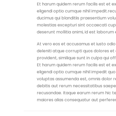
Et harum quidem rerum facilis est et e
eligendi optio cumque nihil impedit.re
ducimus qui blanditiis praesentium vol
molestias excepturi sint occaecati cupid
deserunt mollitia animi, id est laborum
At vero eos et accusamus et iusto odio
deleniti atque corrupti quos dolores et
provident, similique sunt in culpa qui of
Et harum quidem rerum facilis est et e
eligendi optio cumque nihil impedit q
voluptas assumenda est, omnis dolor r
debitis aut rerum necessitatibus saepe
recusandae. Itaque earum rerum hic ten
maiores alias consequatur aut perferen