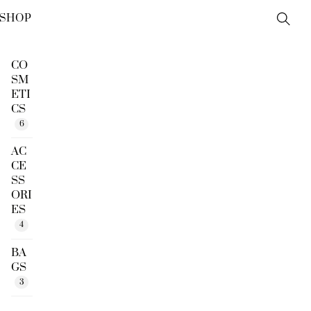
SHOP
Sear
CO
SM
ETI
CS
6
AC
CE
SS
ORI
ES
4
BA
GS
3