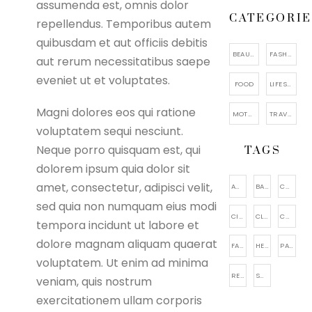
assumenda est, omnis dolor
CATEGORIE
repellendus. Temporibus autem
quibusdam et aut officiis debitis
BEAUTY
FASHION
aut rerum necessitatibus saepe
eveniet ut et voluptates.
FOOD
LIFESTYLE
Magni dolores eos qui ratione
MOTHERHOOD
TRAVEL
voluptatem sequi nesciunt.
Neque porro quisquam est, qui
TAGS
dolorem ipsum quia dolor sit
amet, consectetur, adipisci velit,
ACCESSORIES
BAGS
CAKE
sed quia non numquam eius modi
CITY VIEWING
CLOTHING
COSMETIC
tempora incidunt ut labore et
dolore magnam aliquam quaerat
FACIAL CARE
HEALTHY
PARENTING
voluptatem. Ut enim ad minima
RELAXATION
SHOES
veniam, quis nostrum
exercitationem ullam corporis