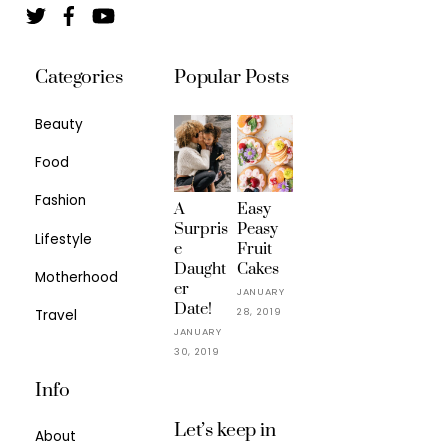
Twitter
Facebook
YouTube
Categories
Popular Posts
Beauty
Food
Fashion
A
Easy
Surpris
Peasy
Lifestyle
e
Fruit
Daught
Cakes
Motherhood
er
JANUARY
Date!
28, 2019
Travel
JANUARY
30, 2019
Info
Let’s keep in
About