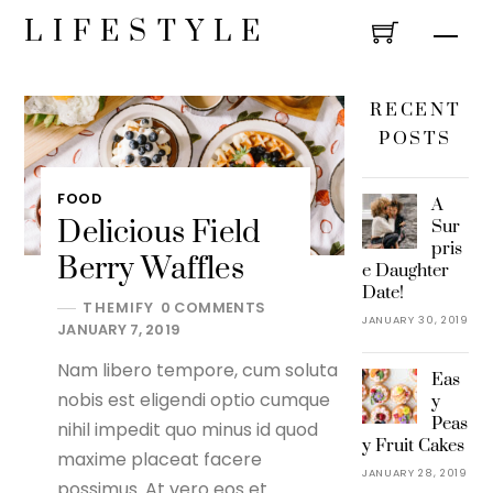
Skip
LIFESTYLE
Men
to
content
RECENT
POSTS
FOOD
A
Delicious Field
Sur
pris
Berry Waffles
e Daughter
Date!
THEMIFY
0 COMMENTS
JANUARY 30, 2019
JANUARY 7, 2019
Nam libero tempore, cum soluta
Eas
nobis est eligendi optio cumque
y
Peas
nihil impedit quo minus id quod
y Fruit Cakes
maxime placeat facere
JANUARY 28, 2019
possimus. At vero eos et