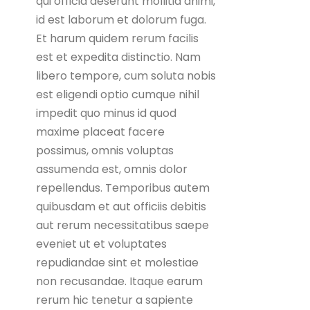
qui officia deserunt mollitia animi,
id est laborum et dolorum fuga.
Et harum quidem rerum facilis
est et expedita distinctio. Nam
libero tempore, cum soluta nobis
est eligendi optio cumque nihil
impedit quo minus id quod
maxime placeat facere
possimus, omnis voluptas
assumenda est, omnis dolor
repellendus. Temporibus autem
quibusdam et aut officiis debitis
aut rerum necessitatibus saepe
eveniet ut et voluptates
repudiandae sint et molestiae
non recusandae. Itaque earum
rerum hic tenetur a sapiente