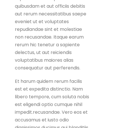
quibusdam et aut officiis debitis
aut rerum necessitatibus saepe
eveniet ut et voluptates
repudiandae sint et molestiae
non recusandae. Itaque earum
rerum hic tenetur a sapiente
delectus, ut aut reiciendis
voluptatibus maiores alias
consequatur aut perferendis.
Et harum quidem rerum facilis
est et expedita distinctio. Nam
libero tempore, cum soluta nobis
est eligendi optio cumque nihil
impedit.recusandae. Vero eos et
accusamus et iusto odio
dignissimos ducimus qui blanditiis