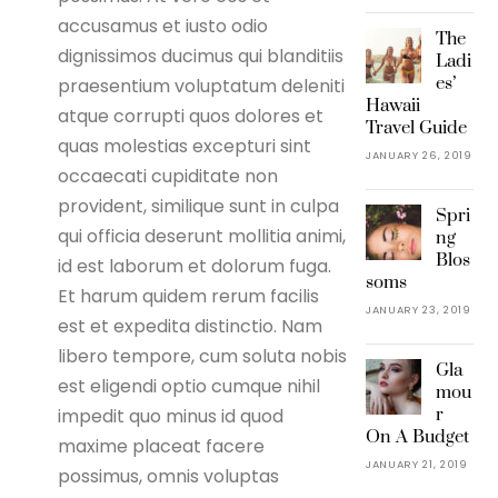
accusamus et iusto odio
The
dignissimos ducimus qui blanditiis
Ladi
es’
praesentium voluptatum deleniti
Hawaii
atque corrupti quos dolores et
Travel Guide
quas molestias excepturi sint
JANUARY 26, 2019
occaecati cupiditate non
provident, similique sunt in culpa
Spri
qui officia deserunt mollitia animi,
ng
Blos
id est laborum et dolorum fuga.
soms
Et harum quidem rerum facilis
JANUARY 23, 2019
est et expedita distinctio. Nam
libero tempore, cum soluta nobis
Gla
est eligendi optio cumque nihil
mou
impedit quo minus id quod
r
On A Budget
maxime placeat facere
JANUARY 21, 2019
possimus, omnis voluptas