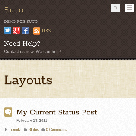
Suco
DEMO FOR SUCO
Twitter
Google+
Facebook
RSS
Need Help?
Contact us now. We can help!
Layouts
My Current Status Post
February 13, 2011
themify
Status
0 Comments