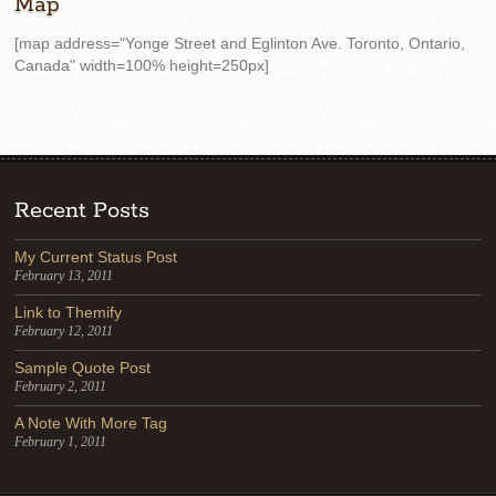
Map
[map address="Yonge Street and Eglinton Ave. Toronto, Ontario,
Canada" width=100% height=250px]
Recent Posts
My Current Status Post
February 13, 2011
Link to Themify
February 12, 2011
Sample Quote Post
February 2, 2011
A Note With More Tag
February 1, 2011